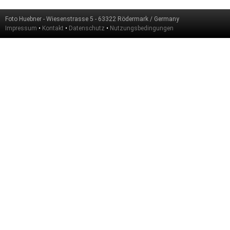
Foto Huebner - Wiesenstrasse 5 - 63322 Rödermark / Germany
Impressum
•
Kontakt
•
Datenschutz
•
Nutzungsbedingungen